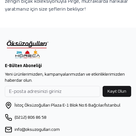
zengin bıçak koleksiyonuyla Pirge, mutfaklarda harikalar
yaratmanız için size şeflerin bekliyor!
E-Bülten Aboneliği
Yeni ürünlerimizden, kampanyalarımızdan ve etkinliklerimizden
haberdar olun.
Kayıt Olun
İstoç Öksüzoğulları Plaza E-1 Blok No:6 Bağcılar/İstanbul
(0212) 806 86 58
info@oksuzogullari.com