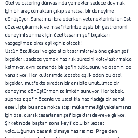
Otel ve catering dünyasında yemekler sadece doymak
için bir araç olmaktan çıkıp sanatsal bir deneyime
dönüşüyor. Sanatınızı icra ederken yeteneklerinizi en üst
düzeye çıkarmak ve misafirlerinize eşsiz bir gastronomi
deneyimi sunmak için özel tasarım şef bıçakları
vazgeçilmez birer eşlikçiniz olacak!
Üstün özellikleri ve göz alıcı tasarımlarıyla öne çıkan şef
bıçakları, sadece yemek hazırlık sürecini kolaylaştırmakla
kalmıyor, aynı zamanda bir şefin tutkusunu ve özenini de
yansıtıyor. Her kullanımda lezzete eşlik eden bu özel
bıçaklar, mutfakta sıradan bir anı bile unutulmaz bir
deneyime dönüştürmenize imkân sunuyor. Her tabak,
şüphesiz şefin özenle ve ustalıkla hazırladığı bir sanat
eseri. İşte bu anda nokta atışı mükemmelliği yakalamanız
için özel olarak tasarlanan şef bıçakları devreye giriyor.
Şirketinizde baştan sona keyif dolu bir lezzet
yolculuğunun başarılı olmaya hazırısınız, Pirge’den