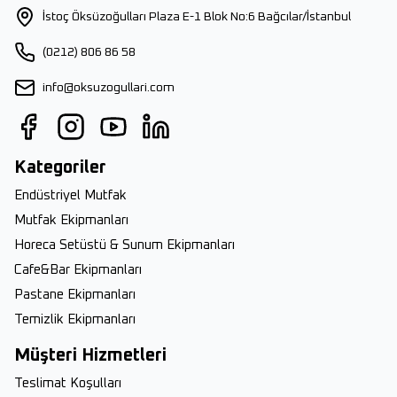
İstoç Öksüzoğulları Plaza E-1 Blok No:6 Bağcılar/İstanbul
(0212) 806 86 58
info@oksuzogullari.com
Kategoriler
Endüstriyel Mutfak
Mutfak Ekipmanları
Horeca Setüstü & Sunum Ekipmanları
Cafe&Bar Ekipmanları
Pastane Ekipmanları
Temizlik Ekipmanları
Müşteri Hizmetleri
Teslimat Koşulları