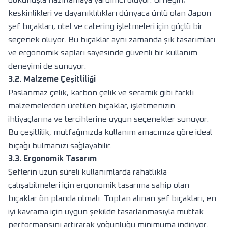
dokunuşla hazırlamaya yardımcı oluyor. Örneğin;
keskinlikleri ve dayanıklılıkları dünyaca ünlü olan Japon
şef bıçakları, otel ve catering işletmeleri için güçlü bir
seçenek oluyor. Bu bıçaklar aynı zamanda şık tasarımları
ve ergonomik sapları sayesinde güvenli bir kullanım
deneyimi de sunuyor.
3.2. Malzeme Çeşitliliği
Paslanmaz çelik, karbon çelik ve seramik gibi farklı
malzemelerden üretilen bıçaklar, işletmenizin
ihtiyaçlarına ve tercihlerine uygun seçenekler sunuyor.
Bu çeşitlilik, mutfağınızda kullanım amacınıza göre ideal
bıçağı bulmanızı sağlayabilir.
3.3. Ergonomik Tasarım
Şeflerin uzun süreli kullanımlarda rahatlıkla
çalışabilmeleri için ergonomik tasarıma sahip olan
bıçaklar ön planda olmalı. Toptan alınan şef bıçakları, en
iyi kavrama için uygun şekilde tasarlanmasıyla mutfak
performansını artırarak yoğunluğu minimuma indiriyor.