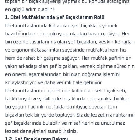
toptan bir bıçak alışverişi yapmak bu konuda atacağınız
en güçlü adım olabilir!
1. Otel Mutfaklarında Şef Bıçaklarının Rolü
Otel mutfaklarında kullanılan şef bıçakları, yemek
hazırlığında en önemli oyunculardan başını çekiyor. Her
biri özenle tasarlanmış olan şef bıçakları, keskin kenarları
ve ergonomik tasarımları sayesinde mutfakta hem hız
hem de rahat bir çalışma sağlıyor. Her mutfak şefinin en
yakın arkadaşı olan şef bıçakları, yemek pişirme sürecinin
en önemli aşamalarından biri olan doğrama işlemini
kolaylaştırıyor ve daha verimli hale getiriyor.
Otel mutfaklarının genelinde kullanılan şef bıçak seti,
farklı boyut ve şekillerde bıçaklardan oluşmakla birlikte
bu yoğun hacimli mutfaklarda ihtiyaç duyulan tüm
bıçakları tek bir yerde topluyor. Siz de lezzetin anahtarını
şef bıçaklarında bulabilir ve misafirlerinize unutulmaz
lezzet deneyimleri sunabilirsiniz.
1.2. Şef Bıçaklarının Bakımı