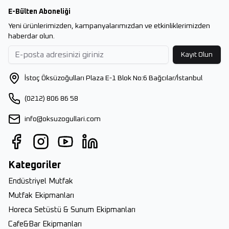
E-Bülten Aboneliği
Yeni ürünlerimizden, kampanyalarımızdan ve etkinliklerimizden
haberdar olun.
Kayıt Olun
İstoç Öksüzoğulları Plaza E-1 Blok No:6 Bağcılar/İstanbul
(0212) 806 86 58
info@oksuzogullari.com
Kategoriler
Endüstriyel Mutfak
Mutfak Ekipmanları
Horeca Setüstü & Sunum Ekipmanları
Cafe&Bar Ekipmanları